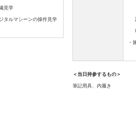
備見学
う
ジタルマシーンの操作見学
診
印
・
＜当日持参するもの＞
筆記用具、内履き