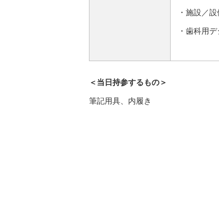
・施設／設
・歯科用デ
＜当日持参するもの＞
筆記用具、内履き