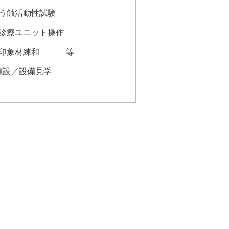
蝕活動性試験
療ユニット操作
象材練和 等
施設／設備見学