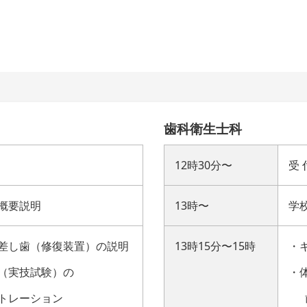
歯科衛生士科
12時30分〜
受 
概要説明
13時〜
学
差し歯（修復装置）の説明
13時15分〜15時
・
（実技試験）の
・
トレーション
歯