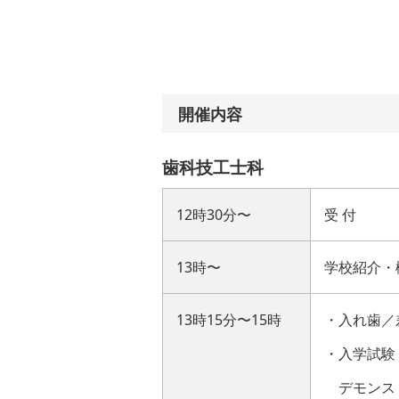
開催内容
歯科技工士科
12時30分〜
受 付
13時〜
学校紹介・
13時15分〜15時
・入れ歯／
・入学試験
デモンス